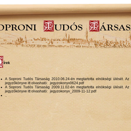
írek
A Soproni Tudós Társaság 2010.06.24-én megtartotta elnökségi ülését. Az 
jegyzőkönyve itt olvasható:
jegyzokonyv0624.pdf
A Soproni Tudós Társaság 2009.11.02-én megtartotta elnökségi ülését. Az 
jegyzőkönyve itt olvasható:
jegyzokonyv_2009-11-12.pdf
..