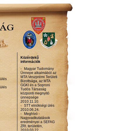
Közérdekű
információk
-
Magyar Tudomány
Ünnepe alkalmából az
MTA Veszprémi Területi
ülés
Bizottsága, az MTA
GGKI és a Soproni
ülés
Tudós Társaság
központi megnyitó
ünnepsége
2010.11.10.
-
STT elnökségi ülés
2010.06.24.
-
Meghívó -
Nagyvadkutatások
eredményei a SEFAG
ZRt. területén,
2010.03.22.