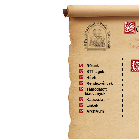
Rólunk
STT tagok
Hírek
Rendezvények
Támogatott
kiadványok
Kapcsolat
Linkek
Archívum