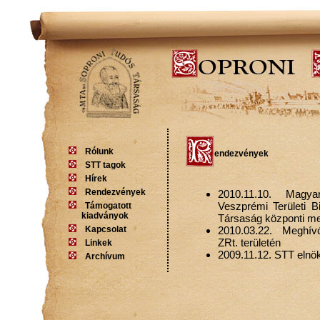
Rólunk
endezvények
STT tagok
Hírek
Rendezvények
2010.11.10.
Magya
Veszprémi Területi 
Támogatott
kiadványok
Társaság központi m
Kapcsolat
2010.03.22.
Meghív
ZRt. területén
Linkek
2009.11.12. STT elnök
Archívum